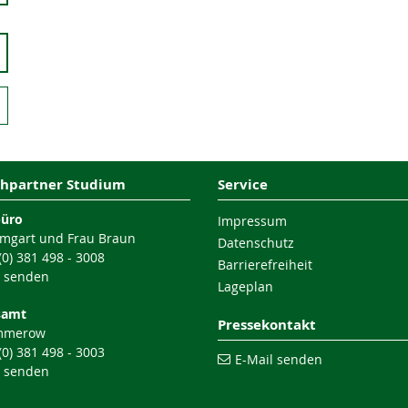
hpartner Studium
Service
büro
Impressum
mgart und Frau Braun
Datenschutz
 (0) 381 498 - 3008
Barrierefreiheit
l senden
Lageplan
samt
Pressekontakt
mmerow
 (0) 381 498 - 3003
E-Mail senden
l senden