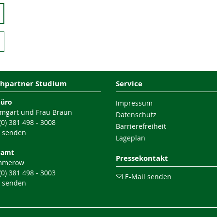
hpartner Studium
Service
büro
Impressum
mgart und Frau Braun
Datenschutz
 (0) 381 498 - 3008
Barrierefreiheit
l senden
Lageplan
samt
Pressekontakt
mmerow
 (0) 381 498 - 3003
E-Mail senden
l senden