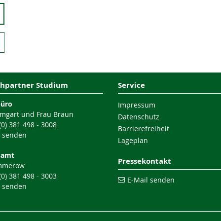
hpartner Studium
Service
büro
Impressum
mgart und Frau Braun
Datenschutz
 (0) 381 498 - 3008
Barrierefreiheit
l senden
Lageplan
samt
Pressekontakt
mmerow
 (0) 381 498 - 3003
E-Mail senden
l senden