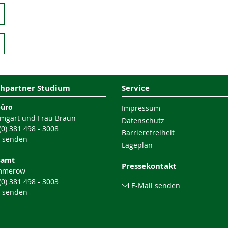
hpartner Studium
Service
büro
Impressum
mgart und Frau Braun
Datenschutz
 (0) 381 498 - 3008
Barrierefreiheit
l senden
Lageplan
samt
Pressekontakt
mmerow
 (0) 381 498 - 3003
E-Mail senden
l senden