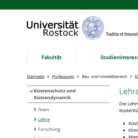
Fakultät
Studieninteres
Startseite
Professuren
Bau- und Umweltbereich
K
Lehr
Küstenschutz und
Küstendynamik
Die Lehr
Team
Küste/Kü
Lehre
Küst
Forschung
Kli
Meer