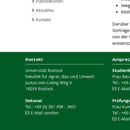
Publikationen
See
Aktuelles
Küst
Kontakt
Darüber 
Vorträge
von der W
wissensc
Kontakt
Ansprec
Universität Rostock
Studien
Fakultät für Agrar, Bau und Umwelt
Frau Bau
Justus-von-Liebig-Weg 6
Tel.: +49
18059 Rostock
E-Mai
Dekanat
Prüfung
Tel.: +49 (0) 381 498 - 3001
Frau Ku
E-Mail senden
Tel.: +49
E-Mai