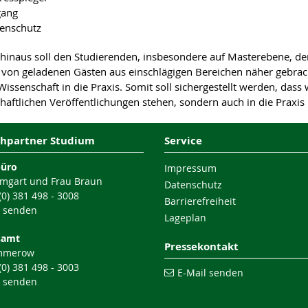
gang
enschutz
hinaus soll den Studierenden, insbesondere auf Masterebene, de
 von geladenen Gästen aus einschlägigen Bereichen näher gebracht
issenschaft in die Praxis. Somit soll sichergestellt werden, dass 
haftlichen Veröffentlichungen stehen, sondern auch in die Praxi
hpartner Studium
Service
büro
Impressum
mgart und Frau Braun
Datenschutz
 (0) 381 498 - 3008
Barrierefreiheit
l senden
Lageplan
samt
Pressekontakt
mmerow
 (0) 381 498 - 3003
E-Mail senden
l senden