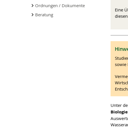
Ordnungen / Dokumente
Eine Ü
Beratung
diesen
Hinwe
Studie
sowie 
Vermer
Wirtsc
Entsch
Unter d
Biologie
Auswert
Wasseran