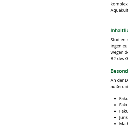
komplexe
Aquakult
Inhaltl
Studieni
Ingenieu
wegen de
B2 des G
Besond
An der D
außeruniv
Faku
Faku
Faku
Juri
Math