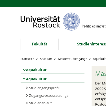
Fakultät
Studieninteres
Startseite
Studium
Masterstudiengänge
Aquakult
Aquakultur
Mas
Aquakultur
Der M
Studiengangsprofil
2009/2
erfolg
Zugangsvoraussetzungen
entspr
Studienablauf
Rostoc