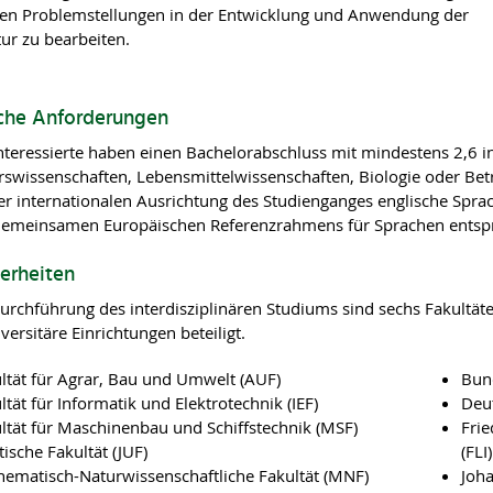
n Problemstellungen in der Entwicklung und Anwendung der
ur zu bearbeiten.
iche Anforderungen
nteressierte haben einen Bachelorabschluss mit mindestens 2,6 i
rswissenschaften, Lebensmittelwissenschaften, Biologie oder Be
r internationalen Ausrichtung des Studienganges englische Spra
emeinsamen Europäischen Referenzrahmens für Sprachen entspr
erheiten
urchführung des interdisziplinären Studiums sind sechs Fakultäten
ersitäre Einrichtungen beteiligt.
ltät für Agrar, Bau und Umwelt (AUF)
Bund
ltät für Informatik und Elektrotechnik (IEF)
Deu
ltät für Maschinenbau und Schiffstechnik (MSF)
Frie
stische Fakultät (JUF)
(FLI)
ematisch-Naturwissenschaftliche Fakultät (MNF)
Joha