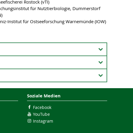
eefischerei Rostock (vTI)
chungsinstitut für Nutztierbiologie, Dummerstorf
N)
bniz-Institut für Ostseeforschung Warnemünde (IOW)
.
, ein
ür ein
Soziale Medien
en
r Aquakultur Praktikumsplätze für die Studenten
ch-rechtliche Forschungsinstitutionen, wie zum
Facebook
nen
Institut für Ostseefischerei, Rostock und Max
YouTube
rlauf bieten die Arbeiten der Praktikanten die
Instagram