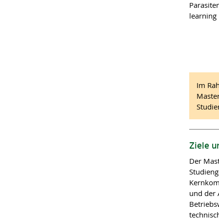
Parasite
learning
Im Rah
Master
Studie
Ziele u
Der Mast
Studieng
Kernkomp
und der 
Betriebs
technisc