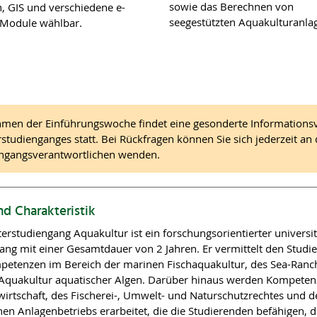
sowie das Berechnen von
n, GIS und verschiedene e-
seegestützten Aquakulturanla
 Module wählbar.
men der Einführungswoche findet eine gesonderte Informations
studienganges statt. Bei Rückfragen können Sie sich jederzeit an
ngangsverantwortlichen wenden.
nd Charakteristik
erstudiengang Aquakultur ist ein forschungsorientierter universi
ang mit einer Gesamtdauer von 2 Jahren. Er vermittelt den Studi
etenzen im Bereich der marinen Fischaquakultur, des Sea-Ranc
Aquakultur aquatischer Algen. Darüber hinaus werden Kompeten
wirtschaft, des Fischerei-, Umwelt- und Naturschutzrechtes und d
hen Anlagenbetriebs erarbeitet, die die Studierenden befähigen, d