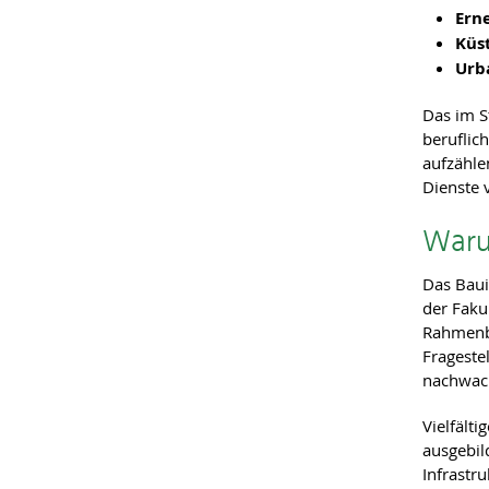
Ern
Küs
Urb
Das im S
beruflich
aufzähle
Dienste 
Waru
Das Baui
der Faku
Rahmenbe
Frageste
nachwac
Vielfält
ausgebil
Infrastr