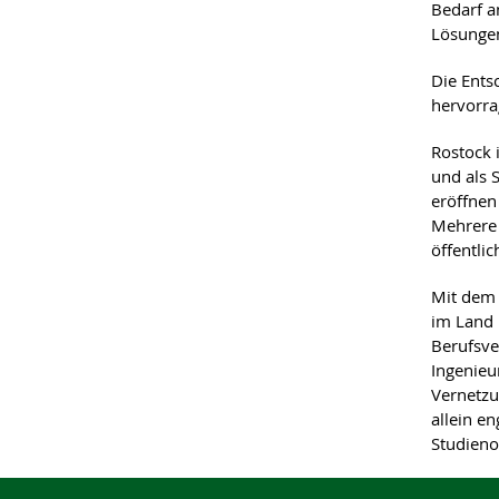
Bedarf a
Lösungen
Die Ents
hervorra
Rostock 
und als S
eröffnen
Mehrere 
öffentli
Mit dem 
im Land 
Berufsve
Ingenieu
Vernetzu
allein e
Studieno