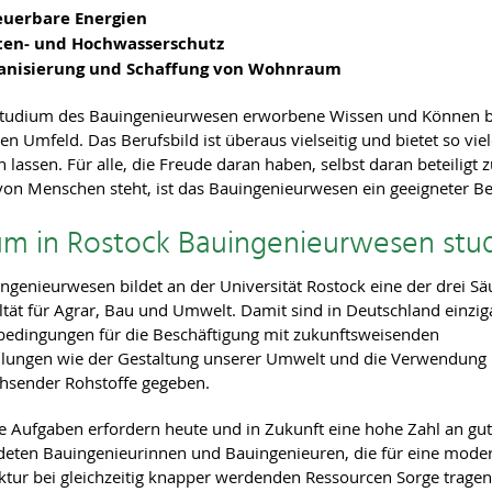
euerbare Energien
ten- und Hochwasserschutz
anisierung und Schaffung von Wohnraum
tudium des Bauingenieurwesen erworbene Wissen und Können betr
en Umfeld. Das Berufsbild ist überaus vielseitig und bietet so viel
n lassen. Für alle, die Freude daran haben, selbst daran beteiligt
von Menschen steht, ist das Bauingenieurwesen ein geeigneter Be
m in Rostock Bauingenieurwesen stu
ngenieurwesen bildet an der Universität Rostock eine der drei Sä
ltät für Agrar, Bau und Umwelt. Damit sind in Deutschland einzig
dingungen für die Beschäftigung mit zukunftsweisenden
llungen wie der Gestaltung unserer Umwelt und die Verwendung
hsender Rohstoffe gegeben.
ige Aufgaben erfordern heute und in Zukunft eine hohe Zahl an gut
deten Bauingenieurinnen und Bauingenieuren, die für eine mode
uktur bei gleichzeitig knapper werdenden Ressourcen Sorge tragen