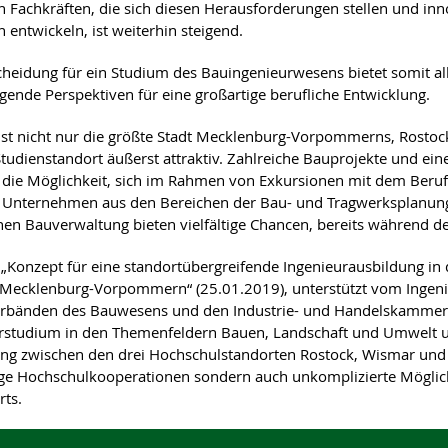
n Fachkräften, die sich diesen Herausforderungen stellen und inn
 entwickeln, ist weiterhin steigend.
cheidung für ein Studium des Bauingenieurwesens bietet somit all
gende Perspektiven für eine großartige berufliche Entwicklung.
ist nicht nur die größte Stadt Mecklenburg-Vorpommerns, Rostock 
tudienstandort äußerst attraktiv. Zahlreiche Bauprojekte und eine I
 die Möglichkeit, sich im Rahmen von Exkursionen mit dem Beru
Unternehmen aus den Bereichen der Bau- und Tragwerksplanung
chen Bauverwaltung bieten vielfältige Chancen, bereits während 
„Konzept für eine standortübergreifende Ingenieurausbildung i
Mecklenburg-Vorpommern“ (25.01.2019), unterstützt vom Ingen
rbänden des Bauwesens und den Industrie- und Handelskammern, 
rstudium in den Themenfeldern Bauen, Landschaft und Umwelt un
ng zwischen den drei Hochschulstandorten Rostock, Wismar und
nge Hochschulkooperationen sondern auch unkomplizierte Möglic
rts.