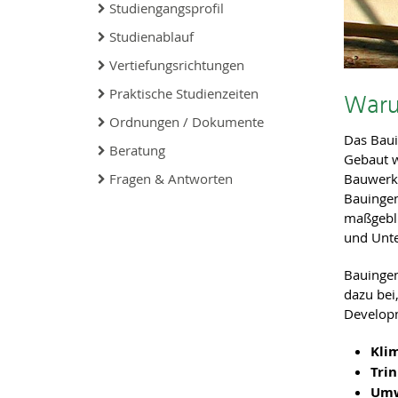
Studiengangsprofil
Studienablauf
Vertiefungsrichtungen
Praktische Studienzeiten
Waru
Ordnungen / Dokumente
Das Baui
Beratung
Gebaut w
Bauwerke
Fragen & Antworten
Bauingen
maßgebli
und Unte
Bauingen
dazu bei
Developm
Kli
Tri
Umw