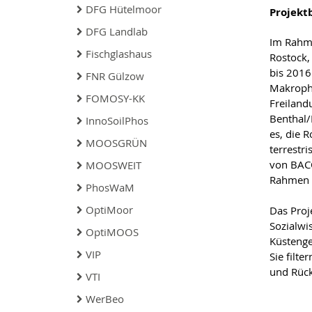
DFG Hütelmoor
Projekt
DFG Landlab
Im Rahm
Fischglashaus
Rostock,
bis 2016
FNR Gülzow
Makroph
FOMOSY-KK
Freiland
Benthal/
InnoSoilPhos
es, die 
MOOSGRÜN
terrestr
von BACO
MOOSWEIT
Rahmen d
PhosWaM
OptiMoor
Das Proj
Sozialwi
OptiMOOS
Küstenge
VIP
Sie filt
und Rück
VTI
WerBeo