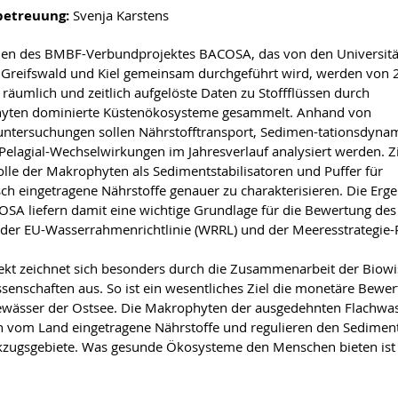
betreuung:
Svenja Karstens
en des BMBF-Verbundprojektes BACOSA, das von den Universitä
 Greifswald und Kiel gemeinsam durchgeführt wird, werden von
 räumlich und zeitlich aufgelöste Daten zu Stoffflüssen durch
yten dominierte Küstenökosysteme gesammelt. Anhand von
untersuchungen sollen Nährstofftransport, Sedimen-tationsdyna
Pelagial-Wechselwirkungen im Jahresverlauf analysiert werden. Zie
Rolle der Makrophyten als Sedimentstabilisatoren und Puffer für
isch eingetragene Nährstoffe genauer zu charakterisieren. Die Erg
SA liefern damit eine wichtige Grundlage für die Bewertung d
er EU-Wasserrahmenrichtlinie (WRRL) und der Meeresstrategie-R
ekt zeichnet sich besonders durch die Zusammenarbeit der Biowi
ssenschaften aus. So ist ein wesentliches Ziel die monetäre Bew
wässer der Ostsee. Die Makrophyten der ausgedehnten Flachwass
ern vom Land eingetragene Nährstoffe und regulieren den Sediment
zugsgebiete. Was gesunde Ökosysteme den Menschen bieten ist bi