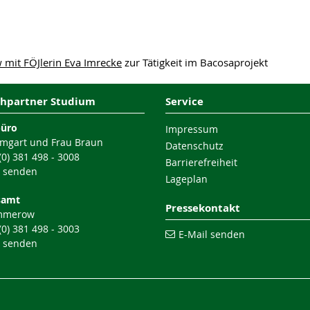
w mit FÖJlerin Eva Imrecke
zur Tätigkeit im Bacosaprojekt
hpartner Studium
Service
büro
Impressum
mgart und Frau Braun
Datenschutz
 (0) 381 498 - 3008
Barrierefreiheit
l senden
Lageplan
samt
Pressekontakt
mmerow
 (0) 381 498 - 3003
E-Mail senden
l senden