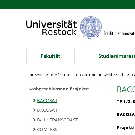
Fakultät
Studieninteres
Startseite
Professuren
Bau- und Umweltbereich
L
BACO
abgeschlossene Projekte
BACOSA I
TP 1/2: 
BACOSA II
BACOSA
Baltic TRANSCOAST
Projekt
COMTESS