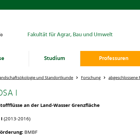
Fakultät für Agrar, Bau und Umwelt
se
Studium
Professuren
andschaftsökologie und Standortkunde
Forschung
abgeschlossene 
SA I
Stoffflüsse an der Land-Wasser Grenzfläche
 I
(2013-2016)
förderung:
BMBF