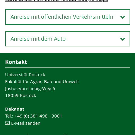
Anreise mit öffentlichen Verkehrsmitteln
Anreise mit öffentlichen
Anreise mit dem Auto
Verkehrsmitteln
Anreise mit dem Auto
Kontakt
Universität Rostock
Fakultät für Agrar, Bau und Umwelt
Justus-von-Liebig-Weg 6
18059 Rostock
Dekanat
Mit den öffentlichen Verkehrsmitteln fahren Sie
Tel.: +49 (0) 381 498 - 3001
zunächst zum zentral gelegenen Rostocker
E-Mail senden
Hauptbahnhof. Von dort fahren die
Straßenbahnlinien 4 und 6 im 10-Minuten-Takt