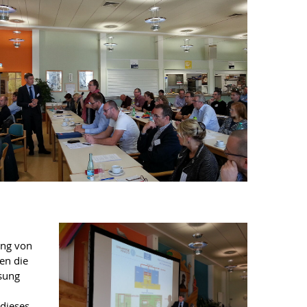
ung von
en die
sung
dieses