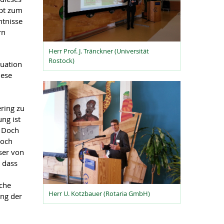
ept zum
ntnisse
rn
Herr Prof. J. Tränckner (Universität
Rostock)
tuation
nese
ring zu
ng ist
. Doch
noch
ser von
 dass
sche
Herr U. Kotzbauer (Rotaria GmbH)
ung der