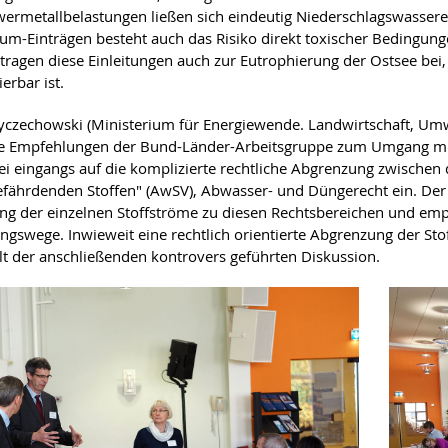
ermetallbelastungen ließen sich eindeutig Niederschlagswassere
-Einträgen besteht auch das Risiko direkt toxischer Bedingung
h tragen diese Einleitungen auch zur Eutrophierung der Ostsee be
ierbar ist.
czechowski (Ministerium für Energiewende. Landwirtschaft, Umwel
die Empfehlungen der Bund-Länder-Arbeitsgruppe zum Umgang mit
ei eingangs auf die komplizierte rechtliche Abgrenzung zwisch
fährdenden Stoffen" (AwSV), Abwasser- und Düngerecht ein. Der V
g der einzelnen Stoffströme zu diesen Rechtsbereichen und emp
ngswege. Inwieweit eine rechtlich orientierte Abgrenzung der Sto
lt der anschließenden kontrovers geführten Diskussion.