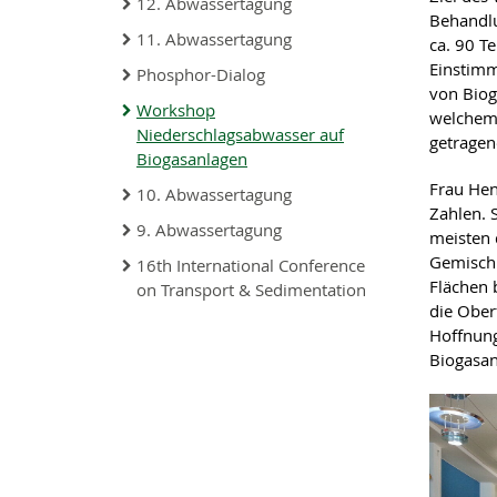
12. Abwassertagung
Behandlu
11. Abwassertagung
ca. 90 T
Einstimm
Phosphor-Dialog
von Biog
Workshop
welchem 
Niederschlagsabwasser auf
getragen
Biogasanlagen
Frau Hen
10. Abwassertagung
Zahlen. 
9. Abwassertagung
meisten 
Gemisch.
16th International Conference
Flächen 
on Transport & Sedimentation
die Ober
Hoffnung
Biogasan