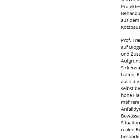
Projekte
Behandlu
aus dem 
Kotzbaue
Prof. Tr
auf Biog
und Zusa
Aufgrund
Sickerwa
halten. 
auch die
selbst 
hohe Flä
mehreren
Anfalld
Bewässer
Situatio
realen B
besonder