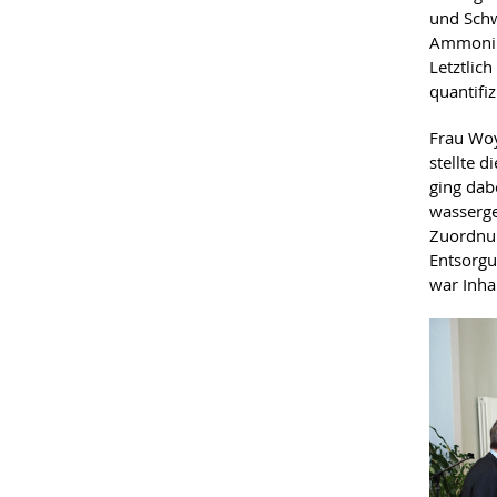
und Schw
Ammonium
Letztlic
quantifiz
Frau Woy
stellte 
ging dab
wasserge
Zuordnun
Entsorgu
war Inha