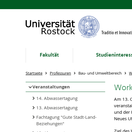
Fakultät
Studieninteres
Startseite
Professuren
Bau- und Umweltbereich
W
Work
Veranstaltungen
14. Abwassertagung
Am 13. O
veransta
13. Abwassertagung
und der 
Fachtagung "Gute Stadt-Land-
Neues U
Beziehungen"
Ziel des