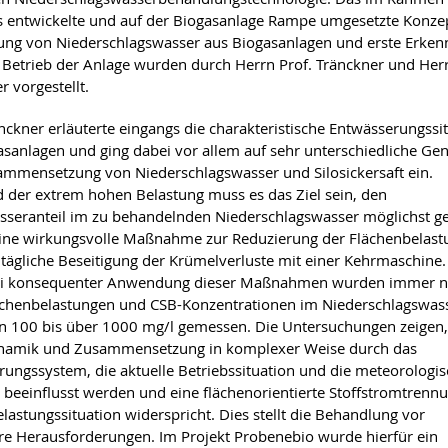
s entwickelte und auf der Biogasanlage Rampe umgesetzte Konz
ng von Niederschlagswasser aus Biogasanlagen und erste Erken
Betrieb der Anlage wurden durch Herrn Prof. Tränckner und Her
r vorgestellt.
änckner erläuterte eingangs die charakteristische Entwässerungssi
asanlagen und ging dabei vor allem auf sehr unterschiedliche Ge
mmensetzung von Niederschlagswasser und Silosickersaft ein.
 der extrem hohen Belastung muss es das Ziel sein, den
sseranteil im zu behandelnden Niederschlagswasser möglichst ge
Eine wirkungsvolle Maßnahme zur Reduzierung der Flächenbelastu
 tägliche Beseitigung der Krümelverluste mit einer Kehrmaschine
bei konsequenter Anwendung dieser Maßnahmen wurden immer 
chenbelastungen und CSB-Konzentrationen im Niederschlagswas
 100 bis über 1000 mg/l gemessen. Die Untersuchungen zeigen,
ynamik und Zusammensetzung in komplexer Weise durch das
ungssystem, die aktuelle Betriebssituation und die meteorologi
n beeinflusst werden und eine flächenorientierte Stoffstromtrenn
elastungssituation widerspricht. Dies stellt die Behandlung vor
e Herausforderungen. Im Projekt Probenebio wurde hierfür ein