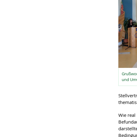
Grußwort
und Um
Stellver
thematis
Wie real
Befundau
darstell
Bedingu