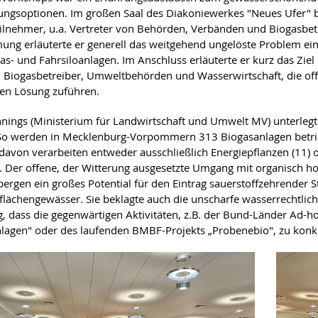
ngsoptionen. Im großen Saal des Diakoniewerkes "Neues Ufer" be
eilnehmer, u.a. Vertreter von Behörden, Verbänden und Biogasbe
ung erläuterte er generell das weitgehend ungelöste Problem e
as- und Fahrsiloanlagen. Im Anschluss erläuterte er kurz das Zie
Biogasbetreiber, Umweltbehörden und Wasserwirtschaft, die of
en Lösung zuführen.
nings (Ministerium für Landwirtschaft und Umwelt MV) unterlegte
So werden in Mecklenburg-Vorpommern 313 Biogasanlagen betrieb
davon verarbeiten entweder ausschließlich Energiepflanzen (11) 
 Der offene, der Witterung ausgesetzte Umgang mit organisch ho
bergen ein großes Potential für den Eintrag sauerstoffzehrender S
flächengewässer. Sie beklagte auch die unscharfe wasserrechtlich
, dass die gegenwärtigen Aktivitäten, z.B. der Bund-Länder Ad-h
lagen" oder des laufenden BMBF-Projekts „Probenebio", zu konk