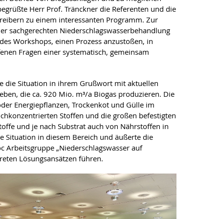
grüßte Herr Prof. Tränckner die Referenten und die
treibern zu einem interessanten Programm. Zur
iner sachgerechten Niederschlagswasserbehandlung
l des Workshops, einen Prozess anzustoßen, in
fenen Fragen einer systematisch, gemeinsam
 die Situation in ihrem Grußwort mit aktuellen
en, die ca. 920 Mio. m³/a Biogas produzieren. Die
oder Energiepflanzen, Trockenkot und Gülle im
chkonzentrierten Stoffen und die großen befestigten
toffe und je nach Substrat auch von Nährstoffen in
e Situation in diesem Bereich und äußerte die
oc Arbeitsgruppe „Niederschlagswasser auf
reten Lösungsansätzen führen.