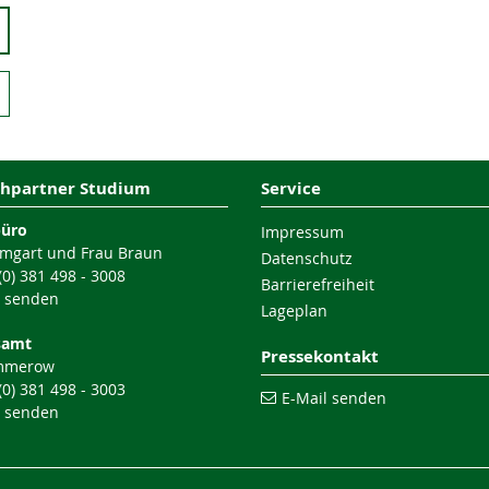
hpartner Studium
Service
büro
Impressum
mgart und Frau Braun
Datenschutz
 (0) 381 498 - 3008
Barrierefreiheit
l senden
Lageplan
samt
Pressekontakt
mmerow
 (0) 381 498 - 3003
E-Mail senden
l senden