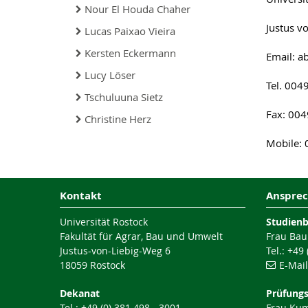
Nour El Houda Chaher
Justus v
Lucas Paixao Vieira
Kersten Eckermann
Email: a
Lucy Löser
Tel. 004
Tschuluuna Sietz
Fax: 00
Christine Herz
Mobile:
Kontakt
Ansprec
Universität Rostock
Studien
Fakultät für Agrar, Bau und Umwelt
Frau Bau
Justus-von-Liebig-Weg 6
Tel.: +49
18059 Rostock
E-Mai
Dekanat
Prüfung
Tel.: +49 (0) 381 498 - 3001
Frau Ku