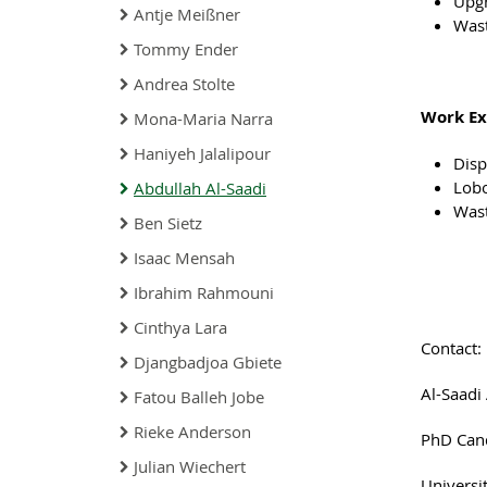
Upgr
Antje Meißner
Wast
Tommy Ender
Andrea Stolte
Work Ex
Mona-Maria Narra
Haniyeh Jalalipour
Disp
Lobo
Abdullah Al-Saadi
Wast
Ben Sietz
Isaac Mensah
Ibrahim Rahmouni
Cinthya Lara
Contact:
Djangbadjoa Gbiete
Al-Saadi
Fatou Balleh Jobe
Rieke Anderson
PhD Cand
Julian Wiechert
Universi