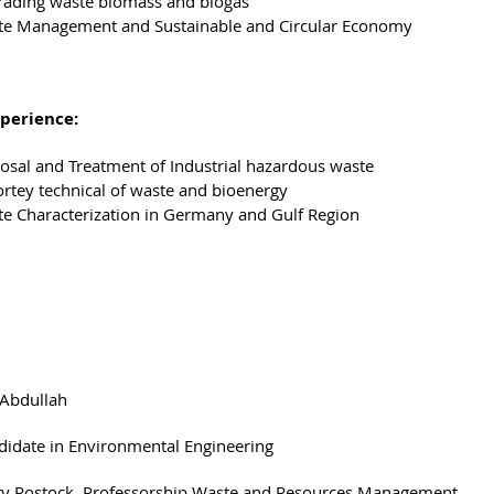
ading waste biomass and biogas
e Management and Sustainable and Circular Economy
perience:
osal and Treatment of Industrial hazardous waste
rtey technical of waste and bioenergy
e Characterization in Germany and Gulf Region
 Abdullah
idate in Environmental Engineering
ty Rostock, Professorship Waste and Resources Management