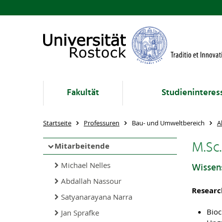
Fakultät
Studieninteres
Startseite
Professuren
Bau- und Umweltbereich
A
M.Sc.
Mitarbeitende
Michael Nelles
Wissens
Abdallah Nassour
Researc
Satyanarayana Narra
Bioc
Jan Sprafke