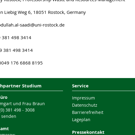
on Liebig Weg 6, 18051 Rostock, Germany
bdullah.al-saadi@uni-rostock.de
9 381 498 3414
49 381 498 3414
 0049 176 6868 8195
hpartner Studium
Service
büro
Impressum
mgart und Frau Braun
Datenschutz
 (0) 381 498 - 3008
Barrierefreiheit
l senden
Lageplan
samt
Pressekontakt
mmerow