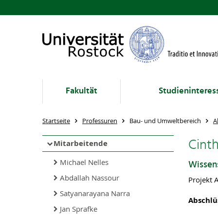
Fakultät
Studieninteres
Startseite
Professuren
Bau- und Umweltbereich
A
Cint
Mitarbeitende
Michael Nelles
Wissens
Abdallah Nassour
Projekt
Satyanarayana Narra
Abschlü
Jan Sprafke