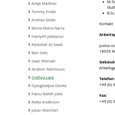
M.Sc
Antje Meißner
Stut
Tommy Ender
B.Sc
Andrea Stolte
Kontakt
Mona-Maria Narra
Arbeitsp
Haniyeh Jalalipour
Abdullah Al-Saadi
Justus-v
18059 R
Ben Sietz
Isaac Mensah
Gebäud
Arbeits
Ibrahim Rahmouni
Cinthya Lara
Telefon:
+49 (0) 
Djangbadjoa Gbiete
Fatou Balleh Jobe
Fax:
+49 (0) 
Rieke Anderson
Julian Wiechert