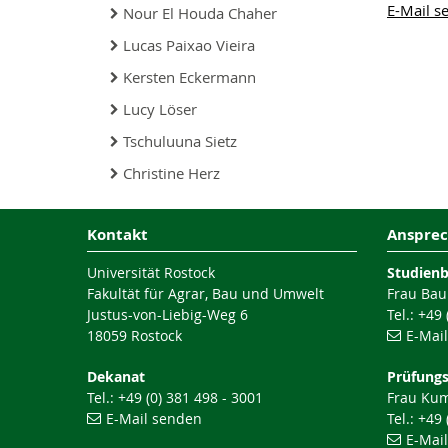
E-Mail s
Nour El Houda Chaher
Lucas Paixao Vieira
Kersten Eckermann
Lucy Löser
Tschuluuna Sietz
Christine Herz
Kontakt
Ansprec
Universität Rostock
Studien
Fakultät für Agrar, Bau und Umwelt
Frau Bau
Justus-von-Liebig-Weg 6
Tel.: +49
18059 Rostock
E-Mai
Dekanat
Prüfung
Tel.: +49 (0) 381 498 - 3001
Frau Ku
E-Mail senden
Tel.: +49
E-Mai