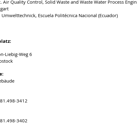
. Air Quality Control, Solid Waste and Waste Water Process Engin
tgart
. Umwelttechnick, Escuela Politécnica Nacional (Ecuador)
latz:
on-Liebig-Weg 6
ostock
e:
gebäude
381.498-3412
381.498-3402