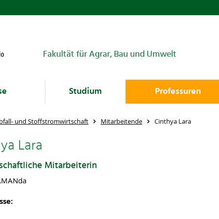
Fakultät für Agrar, Bau und Umwelt
se
Studium
Professuren
bfall- und Stoffstromwirtschaft
Mitarbeitende
Cinthya Lara
hya Lara
chaftliche Mitarbeiterin
 AMANda
sse: