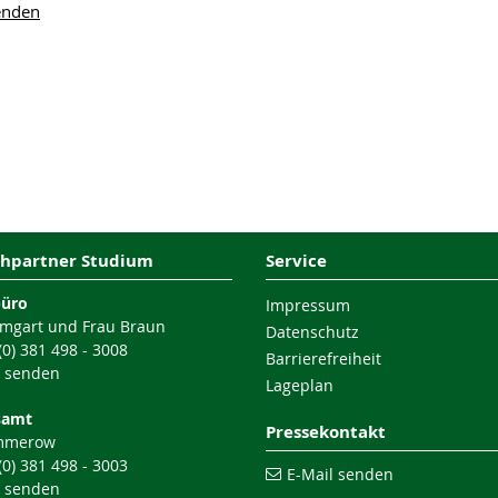
enden
hpartner Studium
Service
büro
Impressum
mgart und Frau Braun
Datenschutz
 (0) 381 498 - 3008
Barrierefreiheit
l senden
Lageplan
samt
Pressekontakt
mmerow
 (0) 381 498 - 3003
E-Mail senden
l senden