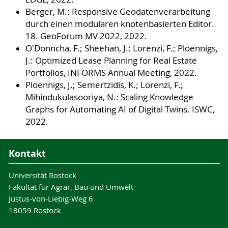
Berger, M.: Responsive Geodatenverarbeitung
durch einen modularen knotenbasierten Editor.
18. GeoForum MV 2022, 2022.
O'Donncha, F.; Sheehan, J.; Lorenzi, F.; Ploennigs,
J.: Optimized Lease Planning for Real Estate
Portfolios, INFORMS Annual Meeting, 2022.
Ploennigs, J.; Semertzidis, K.; Lorenzi, F.;
Mihindukulasooriya, N.: Scaling Knowledge
Graphs for Automating AI of Digital Twins. ISWC,
2022.
Kontakt
Universität Rostock
Fakultät für Agrar, Bau und Umwelt
Justus-von-Liebig-Weg 6
18059 Rostock