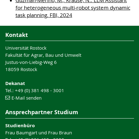
Guzmán-Merino, M.; Krause, N.: LLM Assistant
for heterogeneous multi-robot system dynamic
task planning, FBI, 2024
Kontakt
Universität Rostock
Fakultät für Agrar, Bau und Umwelt
Justus-von-Liebig-Weg 6
18059 Rostock
Dekanat
Tel.: +49 (0) 381 498 - 3001
E-Mail senden
Ansprechpartner Studium
Studienbüro
Frau Baumgart und Frau Braun