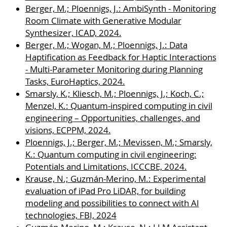
Berger, M.; Ploennigs, J.: AmbiSynth - Monitoring
Room Climate with Generative Modular
Synthesizer, ICAD, 2024.
Berger, M.; Wogan, M.; Ploennigs, J.: Data
Haptification as Feedback for Haptic Interactions
- Multi-Parameter Monitoring during Planning
Tasks, EuroHaptics, 2024.
Smarsly, K.; Kliesch, M.; Ploennigs, J.; Koch, C.;
Menzel, K.: Quantum-inspired computing in civil
engineering – Opportunities, challenges, and
visions, ECPPM, 2024.
Ploennigs, J.; Berger, M.; Mevissen, M.; Smarsly,
K.: Quantum computing in civil engineering:
Potentials and Limitations, ICCCBE, 2024.
Krause, N.; Guzmán-Merino, M.: Experimental
evaluation of iPad Pro LiDAR, for building
modeling and possibilities to connect with AI
technologies, FBI, 2024