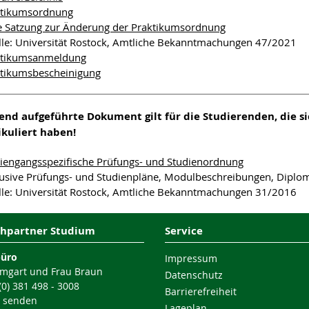
ktikumsordnung
e Satzung zur Änderung der Praktikumsordnung
le: Universität Rostock, Amtliche Bekanntmachungen 47/2021
ktikumsanmeldung
tikumsbescheinigung
gend aufgeführte Dokument gilt für die Studierenden, die 
kuliert haben!
iengangsspezifische Prüfungs- und Studienordnung
lusive Prüfungs- und Studienpläne, Modulbeschreibungen, Diplo
le: Universität Rostock, Amtliche Bekanntmachungen 31/2016
hpartner Studium
Service
büro
Impressum
mgart und Frau Braun
Datenschutz
 (0) 381 498 - 3008
Barrierefreiheit
l senden
Lageplan