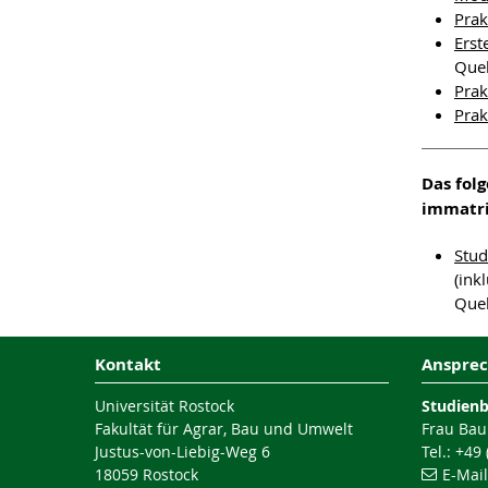
Pra
Erst
Quel
Pra
Prak
Das fol
immatri
Stud
(ink
Quel
Kontakt
Ansprec
Universität Rostock
Studien
Fakultät für Agrar, Bau und Umwelt
Frau Bau
Justus-von-Liebig-Weg 6
Tel.: +49
18059 Rostock
E-Mai