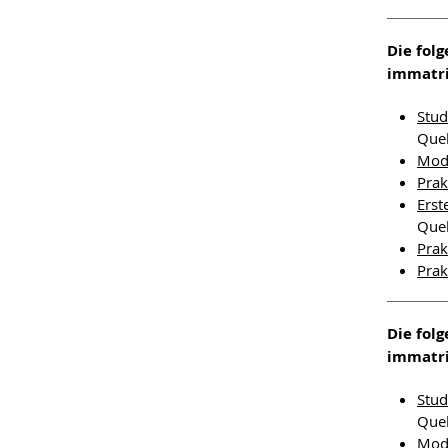
Die fol
immatri
Stud
Quel
Modu
Pra
Erst
Quel
Pra
Prak
Die fol
immatri
Stud
Quel
Modu