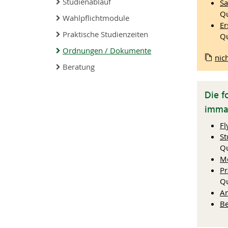
Studienablauf
Sa
Qu
Wahlpflichtmodule
Er
Praktische Studienzeiten
Qu
Ordnungen / Dokumente
nic
Beratung
Die f
immat
Fl
St
Qu
Mo
P
Qu
An
Be