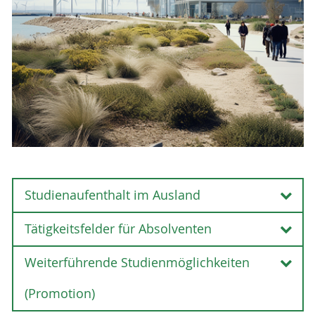
Studienaufenthalt im Ausland
Tätigkeitsfelder für Absolventen
Studienaufenthalt im Ausland
Weiterführende Studienmöglichkeiten
Tätigkeitsfelder für Absolventen
Das Bauingenieurwesen ist eine tragende Säule
(Promotion)
in der wirtschaftlichen Leistungsfähigkeit und der