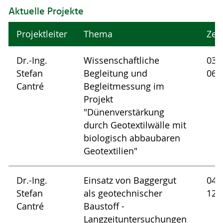
Aktuelle Projekte
Projektleiter
Thema
Zei
Dr.-Ing.
Wissenschaftliche
03/
Stefan
Begleitung und
06/
Cantré
Begleitmessung im
Projekt
"Dünenverstärkung
durch Geotextilwälle mit
biologisch abbaubaren
Geotextilien"
Dr.-Ing.
Einsatz von Baggergut
04/
Stefan
als geotechnischer
12/
Cantré
Baustoff -
Langzeituntersuchungen