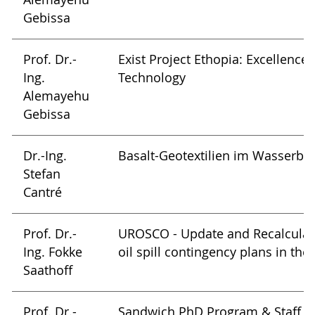
Gebissa
Prof. Dr.-
Exist Project Ethopia: Excellence 
Ing.
Technology
Alemayehu
Gebissa
Dr.-Ing.
Basalt-Geotextilien im Wasserba
Stefan
Cantré
Prof. Dr.-
UROSCO - Update and Recalculati
Ing. Fokke
oil spill contingency plans in the 
Saathoff
Prof. Dr.-
Sandwich PhD Program & Staff E