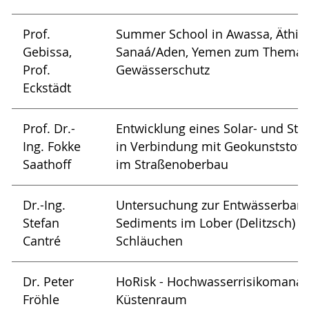
Prof.
Summer School in Awassa, Äthio
Gebissa,
Sanaá/Aden, Yemen zum Thema 
Prof.
Gewässerschutz
Eckstädt
Prof. Dr.-
Entwicklung eines Solar- und Str
Ing. Fokke
in Verbindung mit Geokunststof
Saathoff
im Straßenoberbau
Dr.-Ing.
Untersuchung zur Entwässerbarke
Stefan
Sediments im Lober (Delitzsch) in
Cantré
Schläuchen
Dr. Peter
HoRisk - Hochwasserrisikomanag
Fröhle
Küstenraum