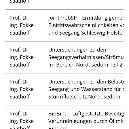
Saathoff
Prof. Dr.-
JointProbSH - Ermittlung gemei
Ing. Fokke
Eintrittswahrscheinlichkeiten vo
Saathoff
und Seegang Schleswig-Holstein
Prof. Dr.-
Untersuchungen zu den
Ing. Fokke
Seegangsverhältnissen/Strömung
Saathoff
im Bereich Nordusedom Teil 2
Prof. Dr.-
Untersuchungen zu den Belastu
Ing. Fokke
Seegang und Wasserstand für d
Saathoff
Sturmflutschutz Nordusedom
Prof. Dr.-
BioBind - Luftgestützte Beseitig
Ing. Fokke
Verunreinigungen durch Öl mit 
Saathoff
Bindern