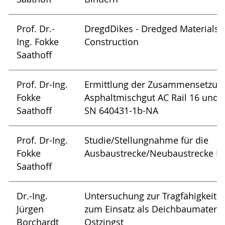
Prof. Dr.-
DregdDikes - Dredged Materials i
Ing. Fokke
Construction
Saathoff
Prof. Dr-Ing.
Ermittlung der Zusammensetzun
Fokke
Asphaltmischgut AC Rail 16 und A
Saathoff
SN 640431-1b-NA
Prof. Dr-Ing.
Studie/Stellungnahme für die
Fokke
Ausbaustrecke/Neubaustrecke Ka
Saathoff
Dr.-Ing.
Untersuchung zur Tragfähigkeit 
Jürgen
zum Einsatz als Deichbaumateria
Borchardt
Ostzingst