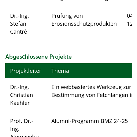
Dr.-Ing.
Prüfung von
04/
Stefan
Erosionsschutzprodukten
12/
Cantré
Abgeschlossene Projekte
Projektleiter
Thema
Dr.-Ing.
Ein webbasiertes Werkzeug zur ef
Christian
Bestimmung von Fetchlängen in 
Kaehler
Prof. Dr.-
Alumni-Programm BMZ 24-25
Ing.
Alemayehu