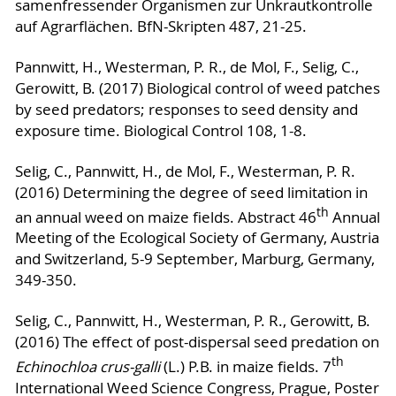
samenfressender Organismen zur Unkrautkontrolle
auf Agrarflächen. BfN-Skripten 487, 21-25.
Pannwitt, H., Westerman, P. R., de Mol, F., Selig, C.,
Gerowitt, B. (2017) Biological control of weed patches
by seed predators; responses to seed density and
exposure time. Biological Control 108, 1-8.
Selig, C., Pannwitt, H., de Mol, F., Westerman, P. R.
(2016) Determining the degree of seed limitation in
th
an annual weed on maize fields. Abstract 46
Annual
Meeting of the Ecological Society of Germany, Austria
and Switzerland, 5-9 September, Marburg, Germany,
349-350.
Selig, C., Pannwitt, H., Westerman, P. R., Gerowitt, B.
(2016) The effect of post-dispersal seed predation on
th
Echinochloa crus-galli
(L.) P.B. in maize fields. 7
International Weed Science Congress, Prague, Poster