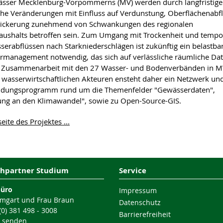
sser Mecklenburg-Vorpommerns (MV) werden durch langfristige
che Veränderungen mit Einfluss auf Verdunstung, Oberflächenabf
sickerung zunehmend von Schwankungen des regionalen
ushalts betroffen sein. Zum Umgang mit Trockenheit und tempo
erabflüssen nach Starkniederschlägen ist zukünftig ein belastba
management notwendig, das sich auf verlässliche räumliche Da
In Zusammenarbeit mit den 27 Wasser- und Bodenverbänden in 
 wasserwirtschaftlichen Akteuren ensteht daher ein Netzwerk un
ildungsprogramm rund um die Themenfelder "Gewässerdaten",
ng an den Klimawandel", sowie zu Open-Source-GIS.
ite des Projektes ...
hpartner Studium
Service
büro
Impressum
mgart und Frau Braun
Datenschutz
 (0) 381 498 - 3008
Barrierefreiheit
l senden