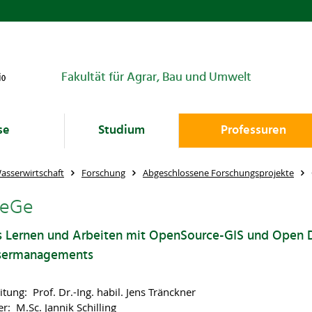
Fakultät für Agrar, Bau und Umwelt
se
Studium
Professuren
asserwirtschaft
Forschung
Abgeschlossene Forschungsprojekte
eGe
s Lernen und Arbeiten mit OpenSource-GIS und Open D
sermanagements
itung: Prof. Dr.-Ing. habil. Jens Tränckner
r: M.Sc. Jannik Schilling