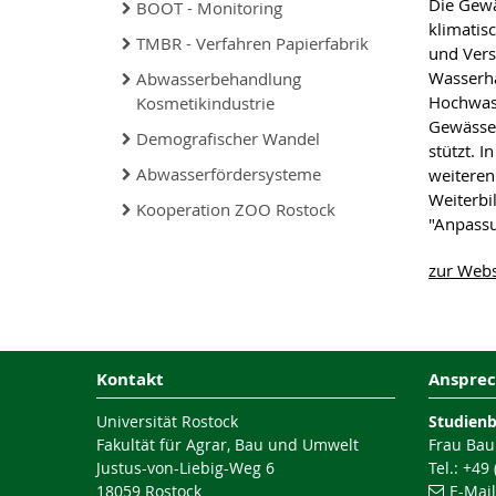
Die Gewä
BOOT - Monitoring
klimatis
TMBR - Verfahren Papierfabrik
und Ver
Wasserha
Abwasserbehandlung
Hochwass
Kosmetikindustrie
Gewässer
Demografischer Wandel
stützt. 
Abwasserfördersysteme
weiteren
Weiterb
Kooperation ZOO Rostock
"Anpassu
zur Webse
Kontakt
Ansprec
Universität Rostock
Studien
Fakultät für Agrar, Bau und Umwelt
Frau Bau
Justus-von-Liebig-Weg 6
Tel.: +49
18059 Rostock
E-Mai