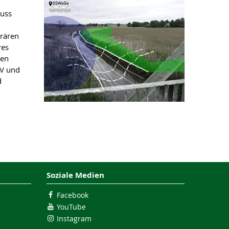
luss
rären
res
ten
MV und
d
Soziale Medien
Facebook
YouTube
Instagram