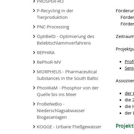
PROSPER-RO
P-Recycling in der
Förderun
Tierproduktion
Förderp
Förders
PNC-Processing
OptiBelD - Optimierung des
Zeitraum
Belebtschlammverfahrens
Projektp
REPHIRA
Prof
RePhoR-MV
Seni
MORPHEUS - Pharmaceutical
Substances in the South Baltic
Assoziier
PhosWaM - Phosphor von der
der
Quelle bis ins Meer
die
ProBeNeBio -
die 
Niederschlagsabwasser
der 
Biogasanlagen
Projek
KOGGE - Urbane Fließgewässer