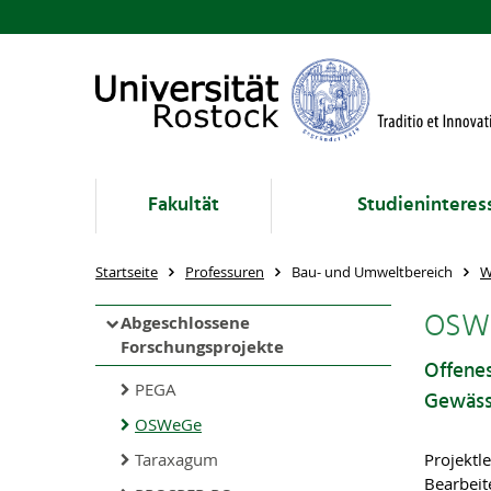
Fakultät
Studieninteres
Startseite
Professuren
Bau- und Umweltbereich
W
OSW
Abgeschlossene
Forschungsprojekte
Offene
PEGA
Gewäs
OSWeGe
Taraxagum
Projektle
Bearbeite