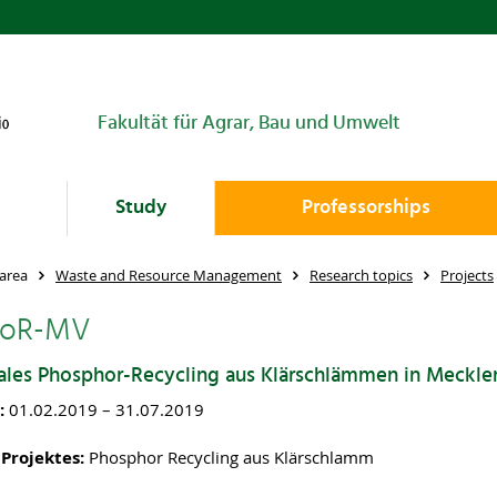
Fakultät für Agrar, Bau und Umwelt
Study
Professorships
area
Waste and Resource Management
Research topics
Projects
hoR-MV
ales Phosphor-Recycling aus Klärschlämmen in Meck
t:
01.02.2019 – 31.07.2019
 Projektes:
Phosphor Recycling aus Klärschlamm