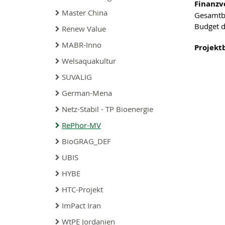
Finanzv
Master China
Gesamtb
Budget
Renew Value
MABR-Inno
Projekt
Welsaquakultur
SUVALIG
German-Mena
Netz-Stabil - TP Bioenergie
RePhor-MV
BioGRAG_DEF
UBIS
HYBE
HTC-Projekt
ImPact Iran
WtPE Jordanien