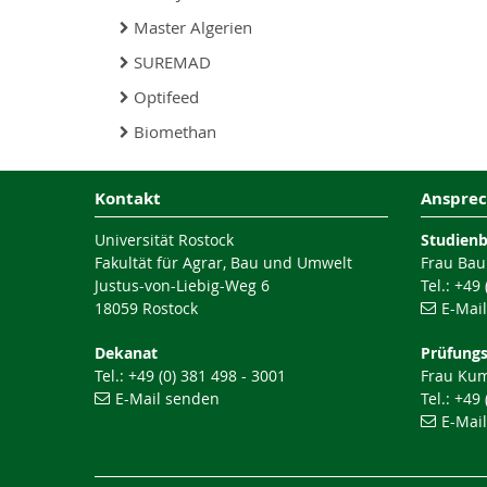
Master Algerien
SUREMAD
Optifeed
Biomethan
Kontakt
Ansprec
Universität Rostock
Studien
Fakultät für Agrar, Bau und Umwelt
Frau Bau
Justus-von-Liebig-Weg 6
Tel.: +49
18059 Rostock
E-Mai
Dekanat
Prüfung
Tel.: +49 (0) 381 498 - 3001
Frau Ku
E-Mail senden
Tel.: +49
E-Mai