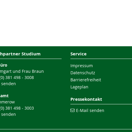
hpartner Studium
Service
büro
Impressum
mgart und Frau Braun
Datenschutz
 (0) 381 498 - 3008
Barrierefreiheit
l senden
Lageplan
samt
Pressekontakt
mmerow
 (0) 381 498 - 3003
E-Mail senden
l senden