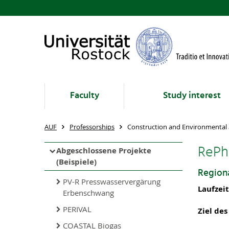
Faculty
Study interest
AUF
Professorships
Construction and Environmental 
ReP
Abgeschlossene Projekte
(Beispiele)
Region
PV-R Presswasservergärung
Laufzei
Erbenschwang
PERIVAL
Ziel des
COASTAL Biogas