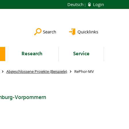
Deutsch
Login
Search
Quicklinks
Research
Service
Abgeschlossene Projekte (Beispiele)
RePhor-MV
lenburg-Vorpommern