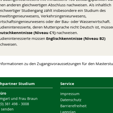
nen anderen gleichwertigen Abschluss nachweisen. Als inhaltlich
eichwertiger Studiengang zählt insbesondere ein Studium des
weltingenieurwesens, Verkehrsingenieurwesens,
rtschaftsingenieurwesens oder der Bau- oder Wasserwirtschaft.
udieninteressierte, deren Muttersprache nicht Deutsch ist, müsse
eutschkenntnisse (Niveau C1)
nachweisen.
udieninteressierte müssen
Englischkenntnisse (Niveau B2)
chweisen.
nformationen zu den Zugangsvoraussetzungen für den Masterstu
hpartner Studium
Service
büro
Impressum
mgart und Frau Braun
Datenschutz
 (0) 381 498 - 3008
Barrierefreiheit
l senden
Lageplan