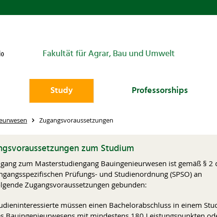
Fakultät für Agrar, Bau und Umwelt
Study
Professorships
ieurwesen
Zugangsvoraussetzungen
ngsvoraussetzungen zum Studium
gang zum Masterstudiengang Bauingenieurwesen ist gemäß § 2 
ngangsspezifischen Prüfungs- und Studienordnung (SPSO) an
olgende Zugangsvoraussetzungen gebunden:
udieninteressierte müssen einen Bachelorabschluss in einem St
s Bauingenieurwesens mit mindestens 180 Leistungspunkten od