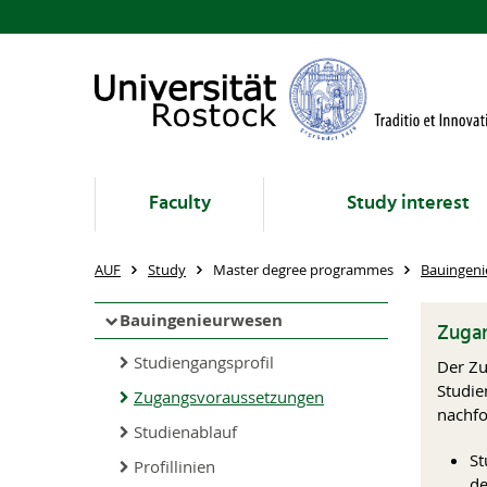
Faculty
Study interest
AUF
Study
Master degree programmes
Bauingen
Bauingenieurwesen
Zuga
Studiengangsprofil
Der Zu
Studie
Zugangsvoraussetzungen
nachf
Studienablauf
St
Profillinien
de