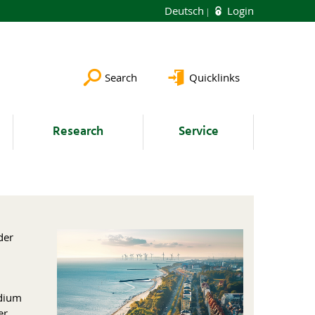
Deutsch
Login
Search
Quicklinks
Research
Service
der
udium
er