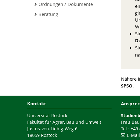
Ordnungen / Dokumente
ei
gl
Beratung
Um
Wi
St
D
St
na
Nähere I
SPSO
.
Kontakt
Ansprec
Universität Rostock
Studien
Fakultät für Agrar, Bau und Umwelt
Frau Bau
Justus-von-Liebig-Weg 6
Tel.: +49
18059 Rostock
E-Mai