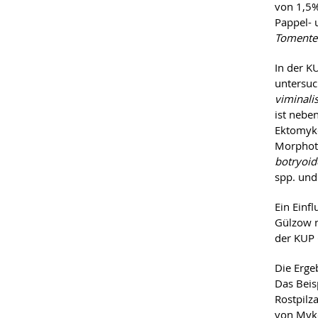
von 1,5%
Pappel- 
Tomente
In der K
untersuc
viminali
ist nebe
Ektomyko
Morphot
botryoid
spp. un
Ein Einf
Gülzow n
der KUP 
Die Erge
Das Beis
Rostpilz
von Myko