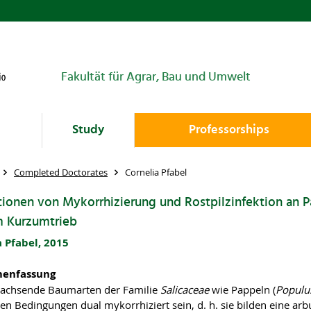
Fakultät für Agrar, Bau und Umwelt
Study
Professorships
Completed Doctorates
Cornelia Pfabel
tionen von Mykorrhizierung und Rostpilzinfektion an 
m Kurzumtrieb
 Pfabel, 2015
enfassung
wachsende Baumarten der Familie
Salicaceae
wie Pappeln (
Popul
hen Bedingungen dual mykorrhiziert sein, d. h. sie bilden eine a