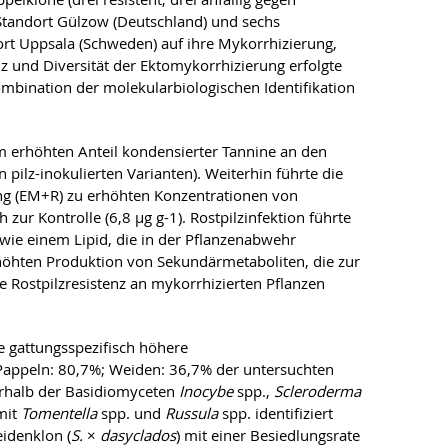
m Standort Gülzow (Deutschland) und sechs
rt Uppsala (Schweden) auf ihre Mykorrhizierung,
z und Diversität der Ektomykorrhizierung erfolgte
mbination der molekularbiologischen Identifikation
m erhöhten Anteil kondensierter Tannine an den
pilz-inokulierten Varianten). Weiterhin führte die
ung (EM+R) zu erhöhten Konzentrationen von
h zur Kontrolle (6,8 μg g-1). Rostpilzinfektion führte
wie einem Lipid, die in der Pflanzenabwehr
rhöhten Produktion von Sekundärmetaboliten, die zur
e Rostpilzresistenz an mykorrhizierten Pflanzen
e gattungsspezifisch höhere
Pappeln: 80,7%; Weiden: 36,7% der untersuchten
erhalb der Basidiomyceten
Inocybe
spp.,
Scleroderma
mit
Tomentella
spp. und
Russula
spp. identifiziert
idenklon (
S.
×
dasyclados
) mit einer Besiedlungsrate