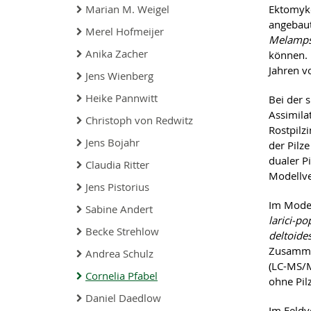
Marian M. Weigel
Ektomyko
angebaut
Merel Hofmeijer
Melamp
Anika Zacher
können. 
Jahren v
Jens Wienberg
Heike Pannwitt
Bei der 
Assimila
Christoph von Redwitz
Rostpilz
Jens Bojahr
der Pilz
dualer P
Claudia Ritter
Modellve
Jens Pistorius
Im Mode
Sabine Andert
larici-p
Becke Strehlow
deltoide
Zusamme
Andrea Schulz
(LC-MS/M
Cornelia Pfabel
ohne Pil
Daniel Daedlow
Im Feldv