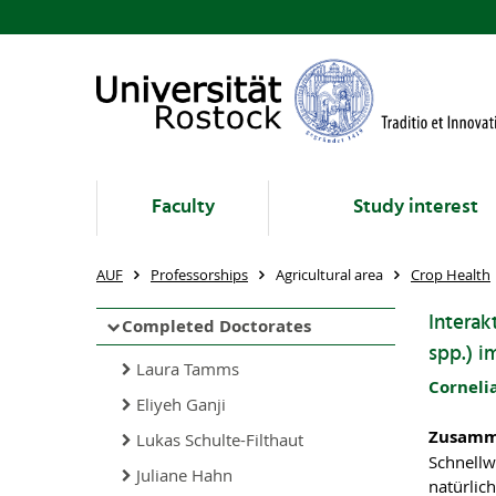
Faculty
Study interest
AUF
Professorships
Agricultural area
Crop Health
Interak
Completed Doctorates
spp.) i
Laura Tamms
Cornelia
Eliyeh Ganji
Zusamm
Lukas Schulte-Filthaut
Schnell
Juliane Hahn
natürlic