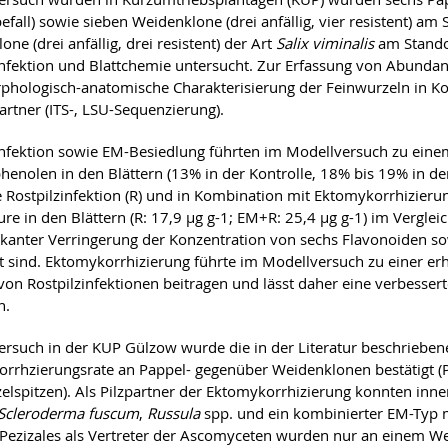
befall) sowie sieben Weidenklone (drei anfällig, vier resistent) a
ne (drei anfällig, drei resistent) der Art
Salix viminalis
am Stando
infektion und Blattchemie untersucht. Zur Erfassung von Abundan
phologisch-anatomische Charakterisierung der Feinwurzeln in Ko
partner (ITS-, LSU-Sequenzierung).
infektion sowie EM-Besiedlung führten im Modellversuch zu eine
enolen in den Blättern (13% in der Kontrolle, 18% bis 19% in den 
e Rostpilzinfektion (R) und in Kombination mit Ektomykorrhizier
ure in den Blättern (R: 17,9 μg g-1; EM+R: 25,4 μg g-1) im Vergleic
fikanter Verringerung der Konzentration von sechs Flavonoiden so
rt sind. Ektomykorrhizierung führte im Modellversuch zu einer e
on Rostpilzinfektionen beitragen und lässt daher eine verbessert
n.
ersuch in der KUP Gülzow wurde die in der Literatur beschrieben
rrhzierungsrate an Pappel- gegenüber Weidenklonen bestätigt (
elspitzen). Als Pilzpartner der Ektomykorrhizierung konnten inn
Scleroderma fuscum
,
Russula
spp. und ein kombinierter EM-Typ 
Pezizales als Vertreter der Ascomyceten wurden nur an einem We