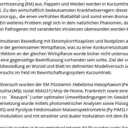
rrhizierung (EM) aus. Pappeln und Weiden werden in Kurzumtrie
. Zu den wirtschaftlich bedeutsamsten Krankheitserregern dieser
sora
spp., die einen verfrühten Blattabfall und somit einen Biom
Ein weiteres Problem zeigt sich in dem natürlichen Phänomen, da
on Pathogenen mit veränderten Virulenzen überwunden werden 
simultanen Besiedlung mit Ektomykorrhizapilzen und Rostpilzen au
te der gemeinsamen Wirtspflanze, was zu einer Konkurrenzsituati
infektion an der gleichen Wirtspflanze wurde bisher nicht unter
e eine gegenseitige Beeinflussung vorhanden sein sollte. Ziel der
ilzbesiedlung an Wurzel und Blatt im definierten Modellversuch u
rsuchs im Feld im Bewirtschaftungssystem Kurzumtrieb.
llversuch wurden der EM Pilzstamm
Hebeloma mesophaeum
(Pe
opulina
(
Mlp
, Isolat 98AG31) Moÿ-de-l’Aisne, Frankreich sowie eine
s cv
. `Beaupré`) unter optimalen Umweltbedingungen im Gewäch
nsetzung wurde mittels photometrischer Analysen sowie Flüss
S) und Pyrolyse-Feldionisation Massenspektrometrie (Py-FIMS) 
zinokulation und mit einzelner und dualer Inokulation mit dem E
ersuch wurden in Kurzumtriebsplantagen (KUP) wurden sechs Pappel