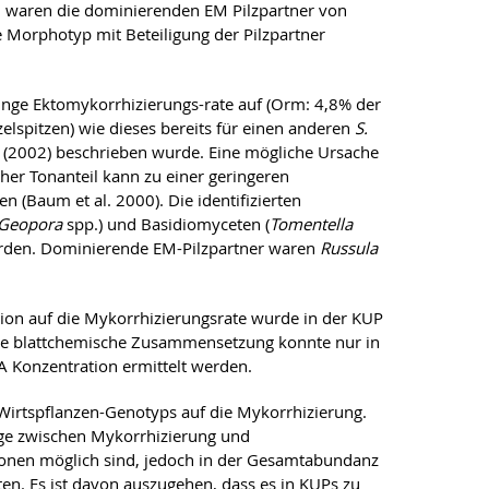
. waren die dominierenden EM Pilzpartner von
Morphotyp mit Beteiligung der Pilzpartner
ringe Ektomykorrhizierungs-rate auf (Orm: 4,8% der
lspitzen) wie dieses bereits für einen anderen
S.
. (2002) beschrieben wurde. Eine mögliche Ursache
oher Tonanteil kann zu einer geringeren
(Baum et al. 2000). Die identifizierten
Geopora
spp.) und Basidiomyceten (
Tomentella
erden. Dominierende EM-Pilzpartner waren
Russula
aktion auf die Mykorrhizierungsrate wurde in der KUP
f die blattchemische Zusammensetzung konnte nur in
 SA Konzentration ermittelt werden.
Wirtspflanzen-Genotyps auf die Mykorrhizierung.
ge zwischen Mykorrhizierung und
tionen möglich sind, jedoch in der Gesamtabundanz
en. Es ist davon auszugehen, dass es in KUPs zu