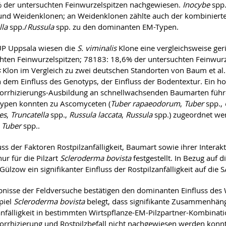
 der untersuchten Feinwurzelspitzen nachgewiesen.
Inocybe
spp
und Weidenklonen; an Weidenklonen zählte auch der kombinierte 
lla
spp./
Russula
spp. zu den dominanten EM-Typen.
UP Uppsala wiesen die
S. viminalis
Klone eine vergleichsweise ge
hten Feinwurzelspitzen; 78183: 18,6% der untersuchten Feinwurze
s
Klon im Vergleich zu zwei deutschen Standorten von Baum et al
n dem Einfluss des Genotyps, der Einfluss der Bodentextur. Ein h
rrhizierungs-Ausbildung an schnellwachsenden Baumarten führen 
ypen konnten zu Ascomyceten (
Tuber rapaeodorum
,
Tuber
spp.,
es
,
Truncatella
spp.,
Russula laccata
,
Russula
spp.) zugeordnet w
d
Tuber
spp..
luss der Faktoren Rostpilzanfälligkeit, Baumart sowie ihrer Inter
ur für die Pilzart
Scleroderma bovista
festgestellt. In Bezug au
Gülzow ein signifikanter Einfluss der Rostpilzanfälligkeit auf die
bnisse der Feldversuche bestätigen den dominanten Einfluss des 
piel
Scleroderma bovista
belegt, dass signifikante Zusammenhän
anfälligkeit in bestimmten Wirtspflanze-EM-Pilzpartner-Kombina
rrhizierung und Rostpilzbefall nicht nachgewiesen werden konnt