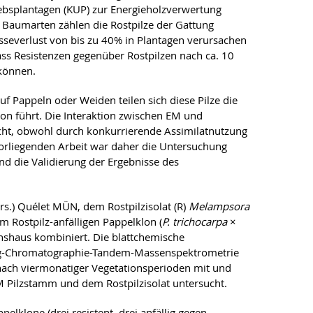
bsplantagen (KUP) zur Energieholzverwertung
 Baumarten zählen die Rostpilze der Gattung
asseverlust von bis zu 40% in Plantagen verursachen
ss Resistenzen gegenüber Rostpilzen nach ca. 10
können.
f Pappeln oder Weiden teilen sich diese Pilze die
on führt. Die Interaktion zwischen EM und
sucht, obwohl durch konkurrierende Assimilatnutzung
 vorliegenden Arbeit war daher die Untersuchung
nd die Validierung der Ergebnisse des
rs.) Quélet MÜN, dem Rostpilzisolat (R)
Melampsora
m Rostpilz-anfälligen Pappelklon (
P. trichocarpa
×
shaus kombiniert. Die blattchemische
ig-Chromatographie-Tandem-Massenspektrometrie
nach viermonatiger Vegetationsperioden mit und
M Pilzstamm und dem Rostpilzisolat untersucht.
klone (drei resistent, drei anfällig gegen