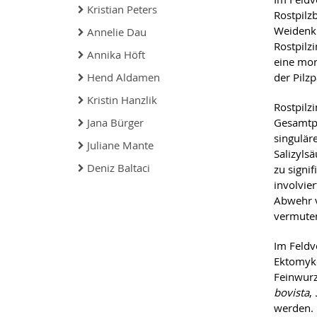
Kristian Peters
Rostpilz
Weidenklo
Annelie Dau
Rostpilz
Annika Höft
eine mor
Hend Aldamen
der Pilz
Kristin Hanzlik
Rostpilz
Jana Bürger
Gesamtph
singulär
Juliane Mante
Salizylsä
Deniz Baltaci
zu signi
involvie
Abwehr v
vermute
Im Feldv
Ektomyko
Feinwurz
bovista
,
werden. 