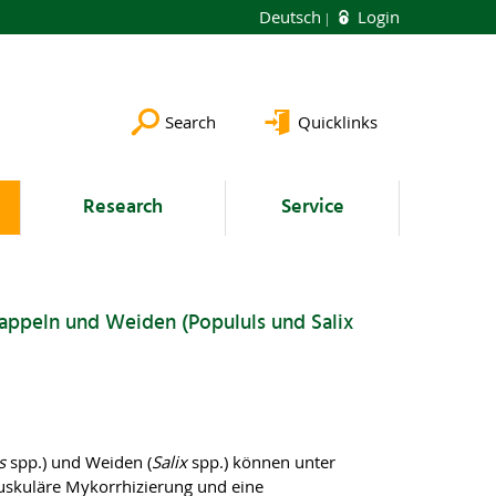
Deutsch
Login
Search
Quicklinks
Research
Service
Pappeln und Weiden (Popululs und Salix
us
spp.) und Weiden (
Salix
spp.) können unter
rbuskuläre Mykorrhizierung und eine