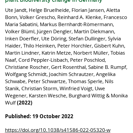
plant biodiversity change in Germany
Ute Jandt, Helge Bruelheide, Florian Jansen, Aletta
Bonn, Volker Grescho, Reinhard A. Klenke, Francesco
Maria Sabatini, Markus Bernhardt-Römermann,
Volker Blüml, Jürgen Dengler, Martin Diekmann,
Inken Doerfler, Ute Döring, Stefan Dullinger, Sylvia
Haider, Thilo Heinken, Peter Horchler, Gisbert Kuhn,
Martin Lindner, Katrin Metze, Norbert Müller, Tobias
Naaf, Cord Peppler-Lisbach, Peter Poschlod,
Christiane Roscher, Gert Rosenthal, Sabine B. Rumpf,
Wolfgang Schmidt, Joachim Schrautzer, Angelika
Schwabe, Peter Schwartze, Thomas Sperle, Nils
Stanik, Christian Storm, Winfried Voigt, Uwe
Wegener, Karsten Wesche, Burghard Wittig & Monika
(2022)
Wulf
Published: 19 October 2022
https://doi.org/10.1038/s41586-022-05320-w